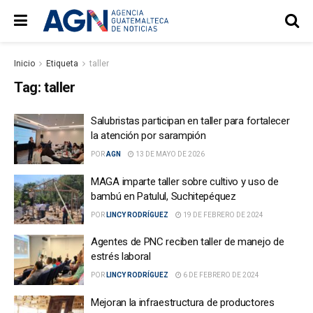
Inicio
Etiqueta
taller
Tag:
taller
Salubristas participan en taller para fortalecer
la atención por sarampión
POR
AGN
13 DE MAYO DE 2026
MAGA imparte taller sobre cultivo y uso de
bambú en Patulul, Suchitepéquez
POR
LINCY RODRÍGUEZ
19 DE FEBRERO DE 2024
Agentes de PNC reciben taller de manejo de
estrés laboral
POR
LINCY RODRÍGUEZ
6 DE FEBRERO DE 2024
Mejoran la infraestructura de productores