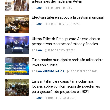
artesanales de madera en Petén
POR
AGN
19 DE JUNIO DE 2023
Efectúan taller en apoyo a la gestión municipal
POR
AGN
28 DE SEPTIEMBRE DE 2022
Último Taller de Presupuesto Abierto aborda
perspectivas macroeconómicas y fiscales
POR
AGN
18 DE AGOSTO DE 2022
Funcionarios municipales recibirán taller sobre
inversión pública
POR
AGN - BRENDA LARIOS
15 DE FEBRERO DE 2021
Lanzan taller para capacitar a gobiernos
locales sobre conformación de expedientes
para ejecución de proyectos en 2021
POR
AGN
10 DE FEBRERO DE 2021