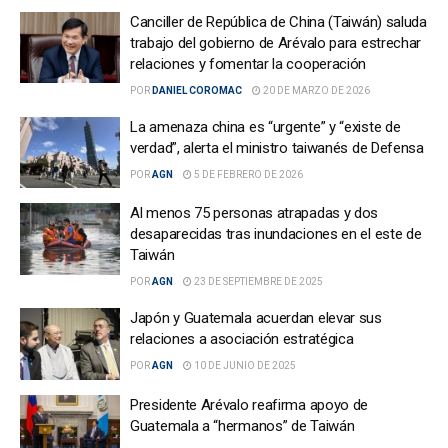
Canciller de República de China (Taiwán) saluda
trabajo del gobierno de Arévalo para estrechar
relaciones y fomentar la cooperación
POR
DANIEL COROMAC
20 DE MARZO DE 2026
La amenaza china es “urgente” y “existe de
verdad”, alerta el ministro taiwanés de Defensa
POR
AGN
5 DE FEBRERO DE 2026
Al menos 75 personas atrapadas y dos
desaparecidas tras inundaciones en el este de
Taiwán
POR
AGN
23 DE SEPTIEMBRE DE 2025
Japón y Guatemala acuerdan elevar sus
relaciones a asociación estratégica
POR
AGN
10 DE JUNIO DE 2025
Presidente Arévalo reafirma apoyo de
Guatemala a “hermanos” de Taiwán