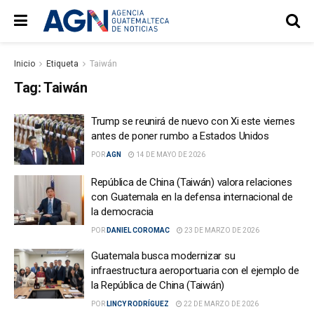
Inicio
Etiqueta
Taiwán
Tag:
Taiwán
Trump se reunirá de nuevo con Xi este viernes
antes de poner rumbo a Estados Unidos
POR
AGN
14 DE MAYO DE 2026
República de China (Taiwán) valora relaciones
con Guatemala en la defensa internacional de
la democracia
POR
DANIEL COROMAC
23 DE MARZO DE 2026
Guatemala busca modernizar su
infraestructura aeroportuaria con el ejemplo de
la República de China (Taiwán)
POR
LINCY RODRÍGUEZ
22 DE MARZO DE 2026