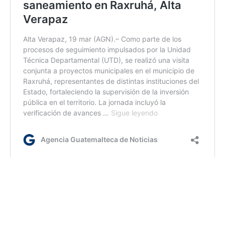
ca/dc/dm
Etiquetas:
Electrificacion rural
INDE