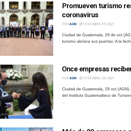
Promueven turismo res
coronavirus
POR
AGN
15 DE ABRIL DE 2021
Ciudad de Guatemala, 29 de oct (AGN)
turismo abriera sus puertas. A la fe
Once empresas reciben 
POR
AGN
15 DE ABRIL DE 2021
Ciudad de Guatemala, 29 oct (AGN).- 
del Instituto Guatemalteco de Turism
...