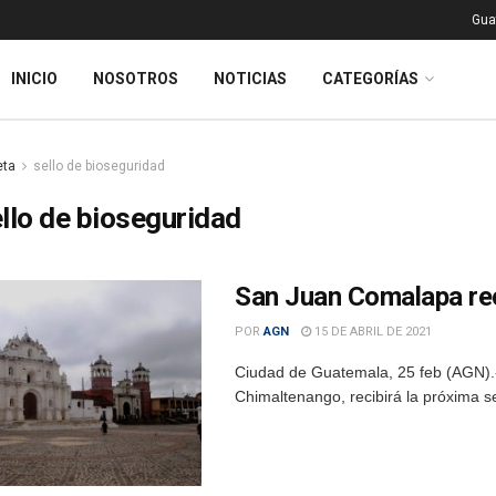
Gua
INICIO
NOSOTROS
NOTICIAS
CATEGORÍAS
eta
sello de bioseguridad
llo de bioseguridad
San Juan Comalapa reci
POR
AGN
15 DE ABRIL DE 2021
Ciudad de Guatemala, 25 feb (AGN).
Chimaltenango, recibirá la próxima se