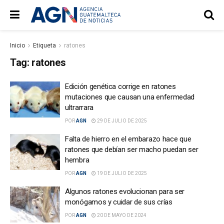
Inicio
Etiqueta
ratones
Tag:
ratones
Edición genética corrige en ratones
mutaciones que causan una enfermedad
ultrarrara
POR
AGN
29 DE JULIO DE 2025
Falta de hierro en el embarazo hace que
ratones que debían ser macho puedan ser
hembra
POR
AGN
19 DE JULIO DE 2025
Algunos ratones evolucionan para ser
monógamos y cuidar de sus crías
POR
AGN
20 DE MAYO DE 2024