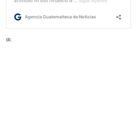
dc
Etiquetas:
avenida Reforma
MCD
Miguel Ángel Asturias
AGN.GT - 2021