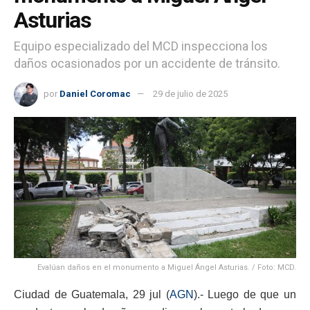
Asturias
Equipo especializado del MCD inspecciona los
daños ocasionados por un accidente de tránsito.
por
Daniel Coromac
29 de julio de 2025
Evalúan daños en el monumento a Miguel Ángel Asturias. / Foto: MCD.
Ciudad de Guatemala, 29 jul (
AGN
).- Luego de que un