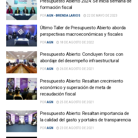
Presupuesto Abierto 2024: Se inicia semana de
formación fiscal
POR
AGN - BRENDA LARIOS
22 DE MAYO DE 2023
Último Taller de Presupuesto Abierto aborda
perspectivas macroeconómicas y fiscales
POR
AGN
18 DE AGOSTO DE 2022
Presupuesto Abierto: Concluyen foros con
abordaje del desempeño infraestructural
POR
AGN
26 DE AGOSTO DE 2021
Presupuesto Abierto: Resaltan crecimiento
económico y superación de meta de
recaudación fiscal
POR
AGN
25 DE AGOSTO DE 2021
Presupuesto Abierto: Resaltan importancia de
la calidad del gasto y portales de transparencia
POR
AGN
23 DE AGOSTO DE 2021