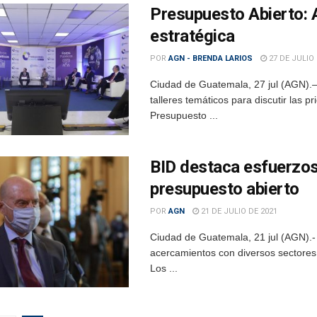
Presupuesto Abierto: A
estratégica
POR
AGN - BRENDA LARIOS
27 DE JULIO 
Ciudad de Guatemala, 27 jul (AGN).– 
talleres temáticos para discutir las 
Presupuesto ...
BID destaca esfuerzos
presupuesto abierto
POR
AGN
21 DE JULIO DE 2021
Ciudad de Guatemala, 21 jul (AGN).- 
acercamientos con diversos sectores 
Los ...