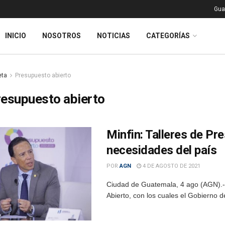
Gua
INICIO
NOSOTROS
NOTICIAS
CATEGORÍAS
eta
Presupuesto abierto
esupuesto abierto
Minfin: Talleres de P
necesidades del país
POR
AGN
4 DE AGOSTO DE 2021
Ciudad de Guatemala, 4 ago (AGN).- 
Abierto, con los cuales el Gobierno d