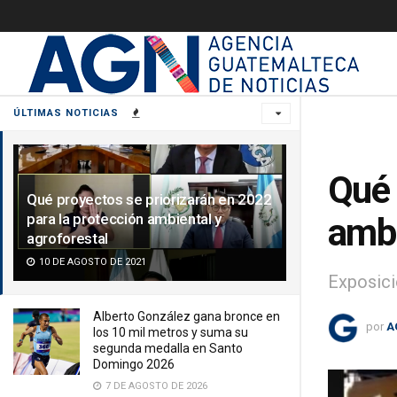
ÚLTIMAS NOTICIAS
Qué 
Qué proyectos se priorizarán en 2022
para la protección ambiental y
ambi
agroforestal
10 DE AGOSTO DE 2021
Exposici
Alberto González gana bronce en
por
A
los 10 mil metros y suma su
segunda medalla en Santo
Domingo 2026
7 DE AGOSTO DE 2026