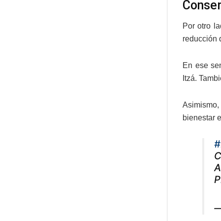
Conser
Por otro l
reducción 
En ese sen
Itzá. Tamb
Asimismo, 
bienestar e
#
C
A
P
—