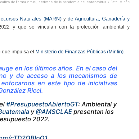
ealizó de forma virtual, derivado de la pandemia del coronavirus. / Foto: Minfin
Recursos Naturales (MARN)
y
de Agricultura, Ganadería y
2022 y que se vinculan con la protección ambiental y
o
que impulsa el
Ministerio de Finanzas Públicas (Minfin)
.
uge en los últimos años. En el caso del
no y de acceso a los mecanismos de
nfocarnos en este tipo de iniciativas
 González Ricci.
del
#PresupuestoAbiertoGT
: Ambiental y
uatemala
y
@AMSCLAE
presentan los
Presupuesto 2022.
.com/cTD2QBIpQ1