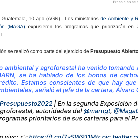
Exposición se r
 Guatemala, 10 ago (AGN).- Los ministerios
de Ambiente y 
ión (MAGA)
expusieron los programas que priorizarán en 
l.
ión se realizó como parte del ejercicio de
Presupuesto Abiert
o ambiental y agroforestal ha venido tomando a
ARN, se ha hablado de los bonos de carbo
rédito. Estamos conscientes de que hay que e
mbientales, señaló el jefe de la cartera, Álvaro
Presupuesto2022
| En la segunda Exposición 
groforestal, autoridades del
@marngt
,
@MagaG
rogramas prioritarios de sus carteras para el 
n vivo: 👉
https://t.co/7ySW911Mtr
pic.twitter