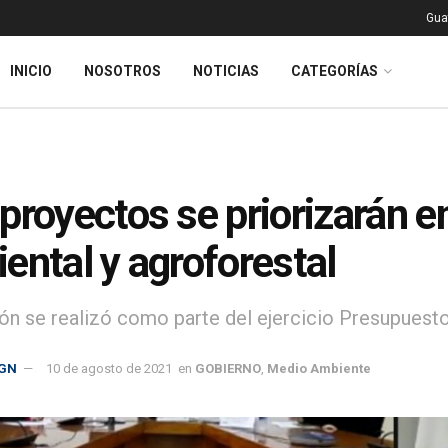
Gua
INICIO
NOSOTROS
NOTICIAS
CATEGORÍAS
proyectos se priorizarán e
ental y agroforestal
ón se realizó como parte del ejercicio Presupuesto 
GN
10 de agosto de 2021
en
GOBIERNO
,
Medio Ambiente