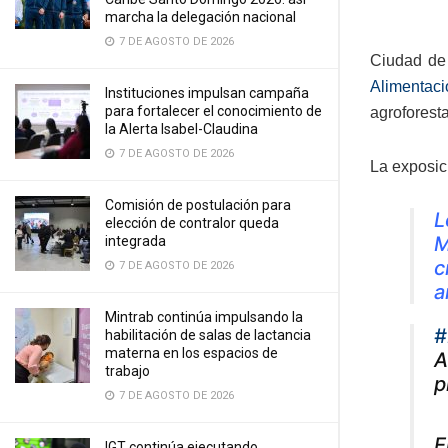
marcha la delegación nacional
7 DE AGOSTO DE 2026
Ciudad de
Alimentac
Instituciones impulsan campaña
para fortalecer el conocimiento de
agroforesta
la Alerta Isabel-Claudina
7 DE AGOSTO DE 2026
La exposic
Comisión de postulación para
L
elección de contralor queda
M
integrada
c
7 DE AGOSTO DE 2026
a
Mintrab continúa impulsando la
#
habilitación de salas de lactancia
materna en los espacios de
A
trabajo
p
7 DE AGOSTO DE 2026
E
IGT continúa ejecutando