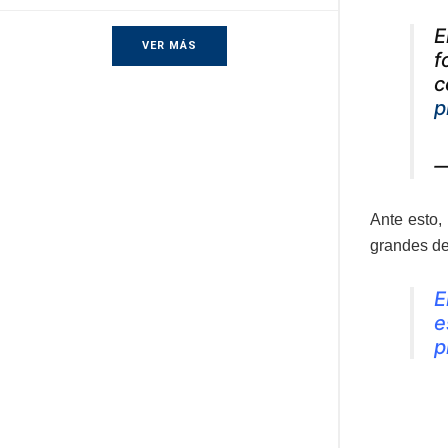
E
VER MÁS
f
c
p
—
Ante esto,
grandes d
E
e
p