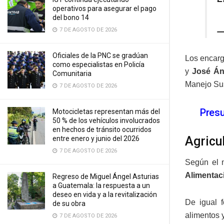
operativos para asegurar el pago
del bono 14
—
7 DE AGOSTO DE 2026
Oficiales de la PNC se gradúan
Los encarg
como especialistas en Policía
y
José
Án
Comunitaria
Manejo Sus
7 DE AGOSTO DE 2026
Presu
Motocicletas representan más del
50 % de los vehículos involucrados
en hechos de tránsito ocurridos
Agricu
entre enero y junio del 2026
7 DE AGOSTO DE 2026
Según el m
Alimentac
Regreso de Miguel Ángel Asturias
a Guatemala: la respuesta a un
deseo en vida y a la revitalización
De igual f
de su obra
alimentos 
7 DE AGOSTO DE 2026