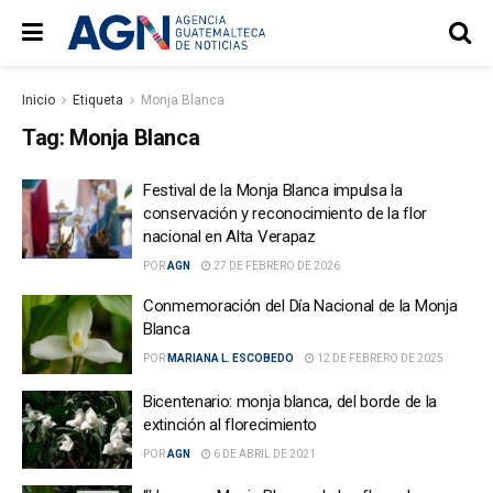
Inicio
Etiqueta
Monja Blanca
Tag:
Monja Blanca
Festival de la Monja Blanca impulsa la
conservación y reconocimiento de la flor
nacional en Alta Verapaz
POR
AGN
27 DE FEBRERO DE 2026
Conmemoración del Día Nacional de la Monja
Blanca
POR
MARIANA L. ESCOBEDO
12 DE FEBRERO DE 2025
Bicentenario: monja blanca, del borde de la
extinción al florecimiento
POR
AGN
6 DE ABRIL DE 2021