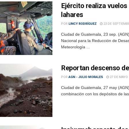
Ejército realiza vuelo
lahares
POR
LINCY RODRÍGUEZ
23 DE SEPTIEMBR
Ciudad de Guatemala, 23 sep. (AGN).
Nacional para la Reducción de Desast
Meteorología ...
Reportan descenso de
POR
AGN - JULIO MORALES
27 DE MAYO 
Ciudad de Guatemala, 27 may (AGN).- 
combinación con los depósitos de las