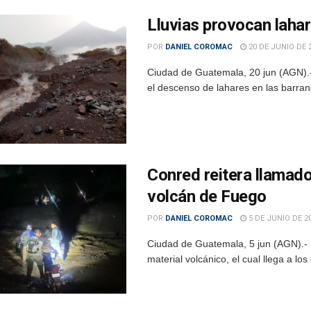
Lluvias provocan lahar
POR
DANIEL COROMAC
20 DE JUNIO DE 
Ciudad de Guatemala, 20 jun (AGN).-
el descenso de lahares en las barran
Conred reitera llamado 
volcán de Fuego
POR
DANIEL COROMAC
5 DE JUNIO DE 2
Ciudad de Guatemala, 5 jun (AGN).- L
material volcánico, el cual llega a lo