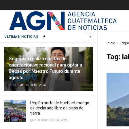
ÚLTIMAS NOTICIAS
Inicio
Etiqu
Tag:
la
Segeplan realiza charlas de
orientación vocacional para optar a
Becas por Nuestro Futuro durante
agosto
8 DE AGOSTO DE 2026
Región norte de Huehuetenango
es declarada libre de pisos de
tierra
8 DE AGOSTO DE 2026