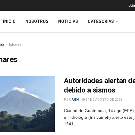
Gua
INICIO
NOSOTROS
NOTICIAS
CATEGORÍAS
eta
lahares
hares
Autoridades alertan de
debido a sismos
POR
AGN
14 DE AGOSTO DE 2025
Ciudad de Guatemala, 14 ago (EFE).- 
e Hidrología (Insivumeh) alertó este
1541, ...