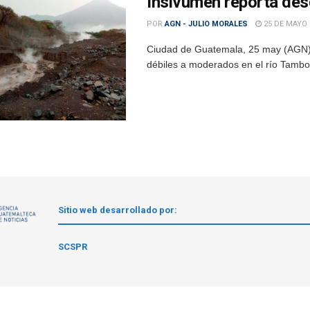
Insivumeh reporta des
POR
AGN - JULIO MORALES
25 DE MAYO 
Ciudad de Guatemala, 25 may (AGN).- 
débiles a moderados en el río Tambor, 
Sitio web desarrollado por:
1
SCSPR