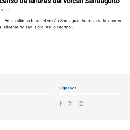
censo de lahares del volcán Santiaguito
DE 2021
En las últimas horas el volcán Santiaguito ha registrado lahares
afluente río san Isidro. Así lo informó ...
Síguenos