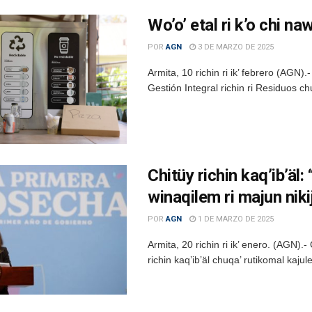
Wo’o’ etal ri k’o chi na
POR
AGN
3 DE MARZO DE 2025
Armita, 10 richin ri ik’ febrero (AGN).- R
Gestión Integral richin ri Residuos 
Chitüy richin kaq’ib’äl:
winaqilem ri majun nikij
POR
AGN
1 DE MARZO DE 2025
Armita, 20 richin ri ik’ enero. (AGN).- C
richin kaq’ib’äl chuqa’ rutikomal kajul