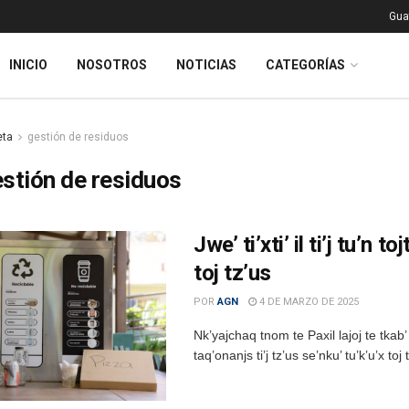
Gua
INICIO
NOSOTROS
NOTICIAS
CATEGORÍAS
eta
gestión de residuos
stión de residuos
Jwe’ ti’xti’ il ti’j tu’n t
toj tz’us
POR
AGN
4 DE MARZO DE 2025
Nk’yajchaq tnom te Paxil lajoj te tkab’
taq’onanjs ti’j tz’us se’nku’ tu’k’u’x toj