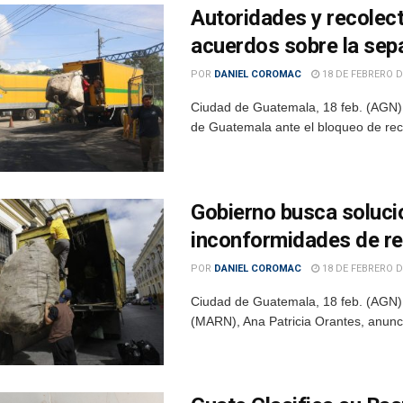
Autoridades y recolec
acuerdos sobre la sepa
POR
DANIEL COROMAC
18 DE FEBRERO D
Ciudad de Guatemala, 18 feb. (AGN).
de Guatemala ante el bloqueo de reco
Gobierno busca solucio
inconformidades de re
POR
DANIEL COROMAC
18 DE FEBRERO D
Ciudad de Guatemala, 18 feb. (AGN).-
(MARN), Ana Patricia Orantes, anunci