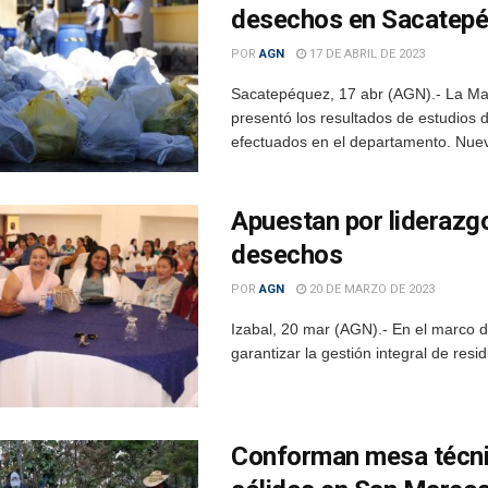
desechos en Sacatep
POR
AGN
17 DE ABRIL DE 2023
Sacatepéquez, 17 abr (AGN).- La M
presentó los resultados de estudios 
efectuados en el departamento. Nuev
Apuestan por liderazgo
desechos
POR
AGN
20 DE MARZO DE 2023
Izabal, 20 mar (AGN).- En el marco d
garantizar la gestión integral de res
Conforman mesa técni