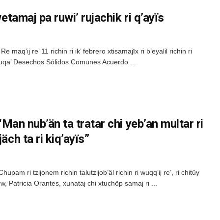
wetamaj pa ruwi’ rujachik ri q’ayïs
e maq’ij re’ 11 richin ri ik’ febrero xtisamajïx ri b’eyalil richin ri
chuqa’ Desechos Sólidos Comunes Acuerdo ...
 “Man nub’än ta tratar chi yeb’an multar ri
äch ta ri kiq’ayïs”
hupam ri tzijonem richin talutzijob’äl richin ri wuqq’ij re’, ri chitüy
ew, Patricia Orantes, xunataj chi xtuchöp samaj ri ...