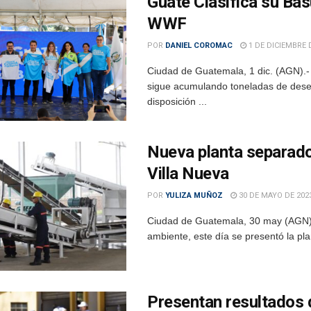
Guate Clasifica su Ba
WWF
POR
DANIEL COROMAC
1 DE DICIEMBRE 
Ciudad de Guatemala, 1 dic. (AGN).
sigue acumulando toneladas de dese
disposición ...
Nueva planta separador
Villa Nueva
POR
YULIZA MUÑOZ
30 DE MAYO DE 202
Ciudad de Guatemala, 30 may (AGN).-
ambiente, este día se presentó la pl
Presentan resultados 