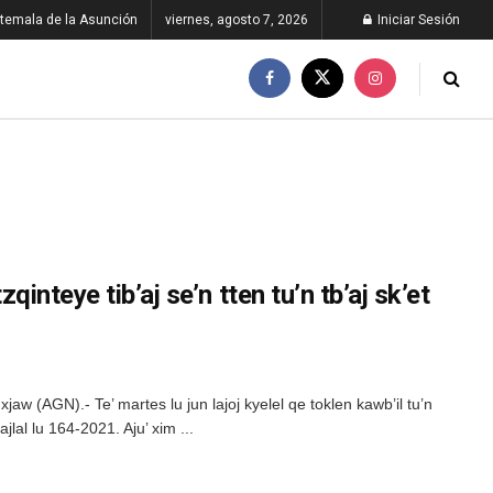
temala de la Asunción
viernes, agosto 7, 2026
Iniciar Sesión
ojtzqinteye tib’aj se’n tten tu’n tb’aj sk’et
 xjaw (AGN).- Te’ martes lu jun lajoj kyelel qe toklen kawb’il tu’n
 tajlal lu 164-2021. Aju’ xim ...