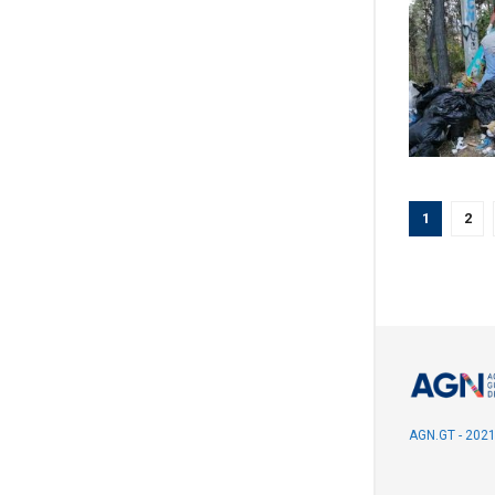
1
2
AGN.GT - 202