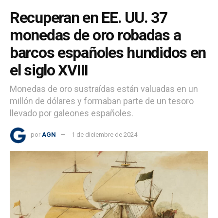
Recuperan en EE. UU. 37
monedas de oro robadas a
barcos españoles hundidos en
el siglo XVIII
Monedas de oro sustraídas están valuadas en un
millón de dólares y formaban parte de un tesoro
llevado por galeones españoles.
por
AGN
1 de diciembre de 2024