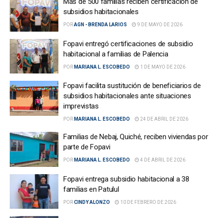
Más de 500 familias reciben certificación de
subsidios habitacionales
POR
AGN - BRENDA LARIOS
9 DE MAYO DE 2026
Fopavi entregó certificaciones de subsidio
habitacional a familias de Palencia
POR
MARIANA L. ESCOBEDO
1 DE MAYO DE 2026
Fopavi facilita sustitución de beneficiarios de
subsidios habitacionales ante situaciones
imprevistas
POR
MARIANA L. ESCOBEDO
24 DE ABRIL DE 2026
Familias de Nebaj, Quiché, reciben viviendas por
parte de Fopavi
POR
MARIANA L. ESCOBEDO
4 DE ABRIL DE 2026
Fopavi entrega subsidio habitacional a 38
familias en Patulul
POR
CINDY ALONZO
10 DE FEBRERO DE 2026