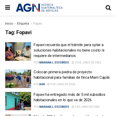
Inicio
Etiqueta
Fopavi
Tag:
Fopavi
Fopavi recuerda que el trámite para optar a
soluciones habitacionales no tiene costo ni
requiere de intermediarios
POR
MARIANA L. ESCOBEDO
10 DE JUNIO DE 2026
Colocan primera piedra de proyecto
habitacional para familias de finca Mam Cajolá
POR
AGN
9 DE JUNIO DE 2026
Fopavi ha entregado más de 5 mil subsidios
habitacionales en lo que va de 2026
POR
MARIANA L. ESCOBEDO
3 DE JUNIO DE 2026