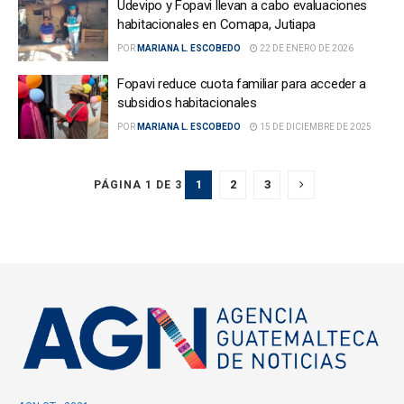
Udevipo y Fopavi llevan a cabo evaluaciones
habitacionales en Comapa, Jutiapa
POR
MARIANA L. ESCOBEDO
22 DE ENERO DE 2026
Fopavi reduce cuota familiar para acceder a
subsidios habitacionales
POR
MARIANA L. ESCOBEDO
15 DE DICIEMBRE DE 2025
1
2
3
PÁGINA 1 DE 3