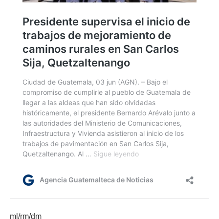
ml/rm/dm