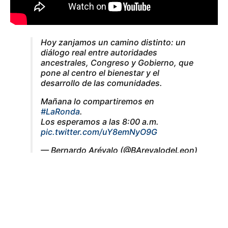
Hoy zanjamos un camino distinto: un
diálogo real entre autoridades
ancestrales, Congreso y Gobierno, que
pone al centro el bienestar y el
desarrollo de las comunidades.
Mañana lo compartiremos en
#LaRonda
.
Los esperamos a las 8:00 a.m.
pic.twitter.com/uY8emNyO9G
— Bernardo Arévalo (@BArevalodeLeon)
August 7, 2025
Etiquetas:
Día de los pueblos indígenas
La Ronda
presidente Bernardo Arévalo