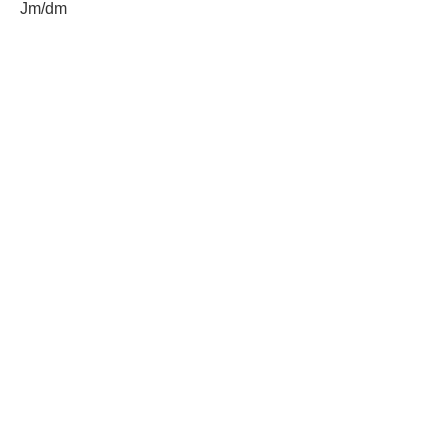
Jm/dm
Etiquetas:
Covial
Gobernación Departamental de Retalhuleu
AGN.GT - 2021
Sitio web desarrollado por:
SCSPR
Síguenos