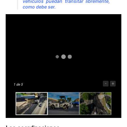
vehículos puedan transitar libremente,
como debe ser.
-
+
1
de 5