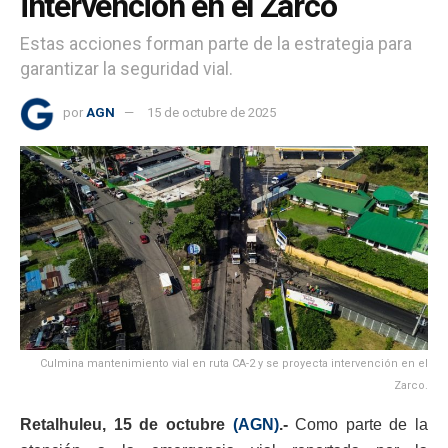
intervención en el Zarco
Estas acciones forman parte de la estrategia para
garantizar la seguridad vial.
por
AGN
15 de octubre de 2025
Culmina mantenimiento vial en ruta CA-2 y se proyecta intervención en el
Zarco.
Retalhuleu, 15 de octubre
(AGN)
.-
Como parte de la