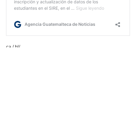
ca / bl/
Etiquetas:
atención al VIH
MSPAS
AGN.GT - 2021