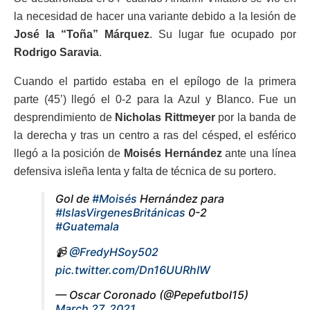
la necesidad de hacer una variante debido a la lesión de
José la “Toña” Márquez
. Su lugar fue ocupado por
Rodrigo Saravia
.
Cuando el partido estaba en el epílogo de la primera
parte (45’) llegó el 0-2 para la Azul y Blanco. Fue un
desprendimiento de
Nicholas Rittmeyer
por la banda de
la derecha y tras un centro a ras del césped, el esférico
llegó a la posición de
Moisés Hernández
ante una línea
defensiva isleña lenta y falta de técnica de su portero.
Gol de
#Moisés
Hernández para
#IslasVirgenesBritánicas
0-2
#Guatemala
📹
@FredyHSoy502
pic.twitter.com/Dn16UURhIW
— Oscar Coronado (@Pepefutbol15)
March 27, 2021