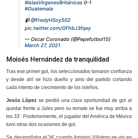
#IslasVirgenesBritánicas
0-1
#Guatemala
📹
@FredyHSoy502
pic.twitter.com/GFhbJ3fqey
— Oscar Coronado (@Pepefutbol15)
March 27, 2021
Moisés Hernández da tranquilidad
Tras ese primer gol, los seleccionados tomaron confianza
y desde ahí se hizo dueño y amo del partido cortando
cada intento de crecimiento de los isleños.
Jesús López
se perdió una clara oportunidad de gol al
quedar frente a Jules pero su remate se fue muy arriba a
los 33’. Posteriormente, el jugador del América de México
tuvo otras dos ocasiones de gol.
Se desarrollaba el 34’ cuando Amarini Villatoro se vio en