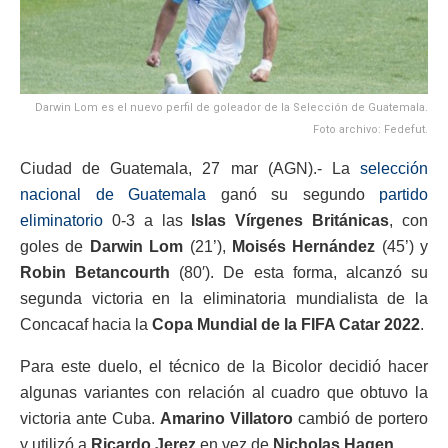
Darwin Lom es el nuevo perfil de goleador de la Selección de Guatemala.
Foto archivo: Fedefut.
Ciudad de Guatemala, 27 mar (AGN).- La
selección
nacional de Guatemala
ganó su segundo
partido
eliminatorio
0-3 a las
Islas Vírgenes Británicas
, con
goles de
Darwin Lom
(21’),
Moisés Hernández
(45’) y
Robin Betancourth
(80′). De esta forma, alcanzó su
segunda victoria en la eliminatoria mundialista de la
Concacaf hacia la
Copa Mundial de la FIFA Catar 2022
.
Para este duelo, el técnico de la Bicolor decidió hacer
algunas variantes con relación al cuadro que obtuvo la
victoria ante Cuba.
Amarino Villatoro
cambió de portero
y utilizó a
Ricardo Jerez
en vez de
Nicholas Hagen
.