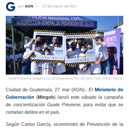
por
AGN
27 de marzo de 2021
Guate Previene llegará a los 22 departamentos del país. Foto: Gilber García.
Ciudad de Guatemala, 27 mar (AGN).- El
Ministerio de
Gobernación
(
Mingob
) lanzó este sábado la campaña
de concientización
Guate Previene,
para evitar que se
cometan
delitos
en el país.
Según Carlos García, viceministro de Prevención de la