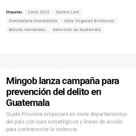
Etiquetas:
Catar 2022
Darwin Lom
Eliminatoria mundialista
Islas Vírgenes Británicas
Moisés Hernández
Selección de Guatemala
Mingob lanza campaña para
prevención del delito en
Guatemala
Guate Previene empezará en siete departamentos
del país con ejes estratégicos y líneas de acción
para contrarrestar la violencia.