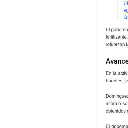
H
e
t
El goberna
fertilizan
refuerzan l
Avance
En la acti
Fuentes, je
Domínguez 
informó so
obtenidos 
El goberna