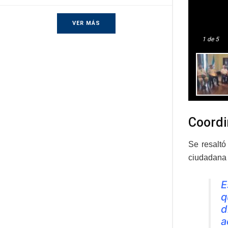
VER MÁS
1
de 5
Coordi
Se resaltó
ciudadana y
E
q
d
a