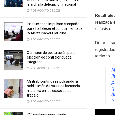
marcha la delegación nacional
7 DE AGOSTO DE 2026
Retalhule
realizada 
Instituciones impulsan campaña
para fortalecer el conocimiento de
énfasis en
la Alerta Isabel-Claudina
7 DE AGOSTO DE 2026
Durante su
registrada
Comisión de postulación para
territorio.
elección de contralor queda
integrada
7 DE AGOSTO DE 2026
N
l
p
Mintrab continúa impulsando la
habilitación de salas de lactancia
q
materna en los espacios de
a
trabajo
l
7 DE AGOSTO DE 2026
IGT continúa ejecutando