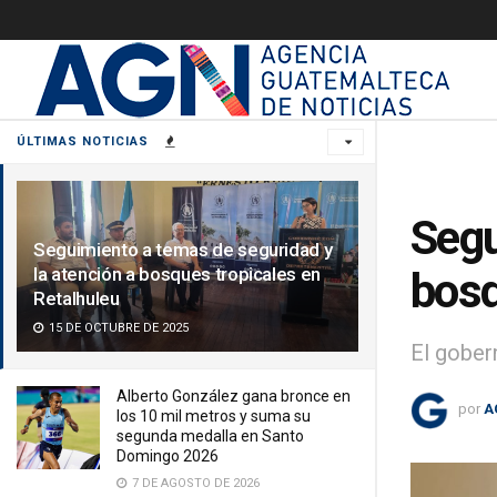
ÚLTIMAS NOTICIAS
Segu
Seguimiento a temas de seguridad y
la atención a bosques tropicales en
bosq
Retalhuleu
15 DE OCTUBRE DE 2025
El gober
Alberto González gana bronce en
por
A
los 10 mil metros y suma su
segunda medalla en Santo
Domingo 2026
7 DE AGOSTO DE 2026