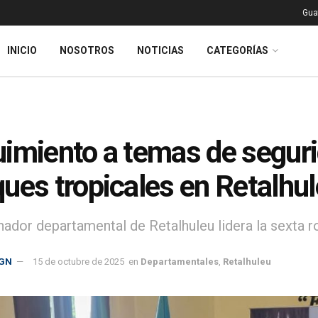
Gua
INICIO
NOSOTROS
NOTICIAS
CATEGORÍAS
imiento a temas de segurid
ues tropicales en Retalhu
nador departamental de Retalhuleu lidera la sexta 
GN
15 de octubre de 2025
en
Departamentales
,
Retalhuleu