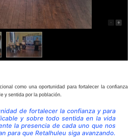
-
+
ucional como una oportunidad para fortalecer la confianza
e y sentida por la población.
nidad de fortalecer la confianza y para
ficable y sobre todo sentida en la vida
ente la presencia de cada uno que nos
n para que Retalhuleu siga avanzando.