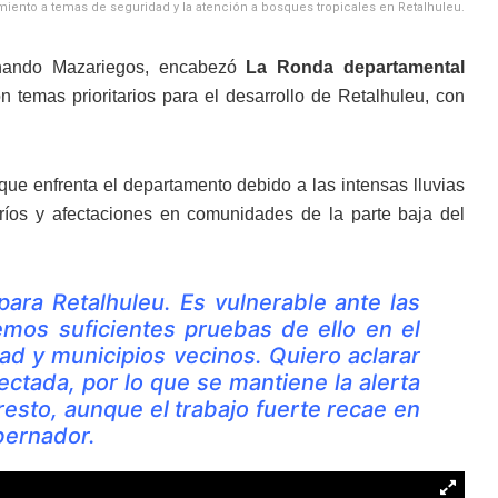
iento a temas de seguridad y la atención a bosques tropicales en Retalhuleu.
rnando Mazariegos, encabezó
La Ronda departamental
temas prioritarios para el desarrollo de Retalhuleu, con
que enfrenta el departamento debido a las intensas lluvias
 ríos y afectaciones en comunidades de la parte baja del
a Retalhuleu. Es vulnerable ante las
nemos suficientes pruebas de ello en el
dad y municipios vecinos. Quiero aclarar
ectada, por lo que se mantiene la alerta
resto, aunque el trabajo fuerte recae en
bernador.