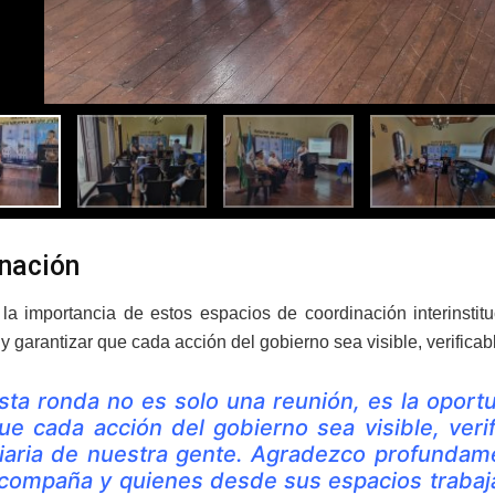
nación
 la importancia de estos espacios de coordinación interinstit
 garantizar que cada acción del gobierno sea visible, verificabl
sta ronda no es solo una reunión, es la oportu
ue cada acción del gobierno sea visible, veri
iaria de nuestra gente. Agradezco profundam
compaña y quienes desde sus espacios trabaja