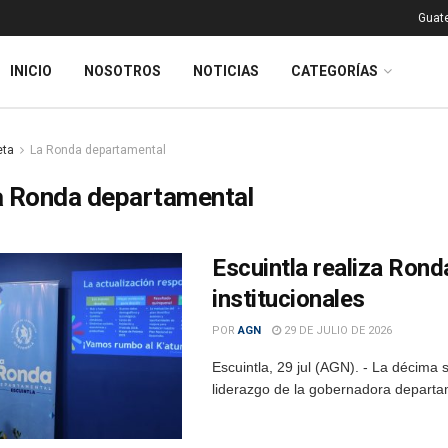
Guat
INICIO
NOSOTROS
NOTICIAS
CATEGORÍAS
eta
La Ronda departamental
a Ronda departamental
Escuintla realiza Ron
institucionales
POR
AGN
29 DE JULIO DE 2026
Escuintla, 29 jul (AGN). - La décima
liderazgo de la gobernadora departam