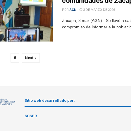
comunidades de Zaca
POR
AGN
3 DE MARZO DE 2026
Zacapa, 3 mar (AGN).- Se llevó a ca
compromiso de informar a la població
…
5
Next
Sitio web desarrollado por:
1
SCSPR