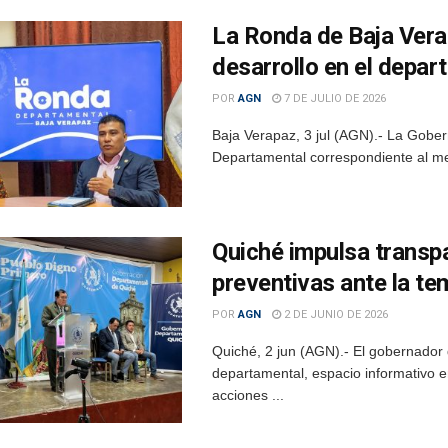
La Ronda de Baja Vera
desarrollo en el depa
POR
AGN
7 DE JULIO DE 2026
Baja Verapaz, 3 jul (AGN).- La Gobe
Departamental correspondiente al mes d
Quiché impulsa transpa
preventivas ante la te
POR
AGN
2 DE JUNIO DE 2026
Quiché, 2 jun (AGN).- El gobernado
departamental, espacio informativo en
acciones ...