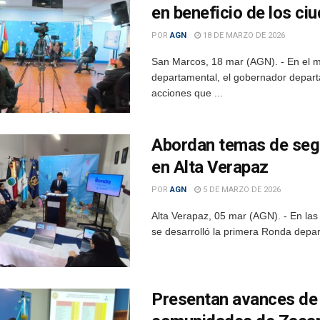
en beneficio de los c
POR
AGN
18 DE MARZO DE 2026
San Marcos, 18 mar (AGN). - En el 
departamental, el gobernador depar
acciones que ...
Abordan temas de segu
en Alta Verapaz
POR
AGN
5 DE MARZO DE 2026
Alta Verapaz, 05 mar (AGN). - En las
se desarrolló la primera Ronda depart
Presentan avances de p