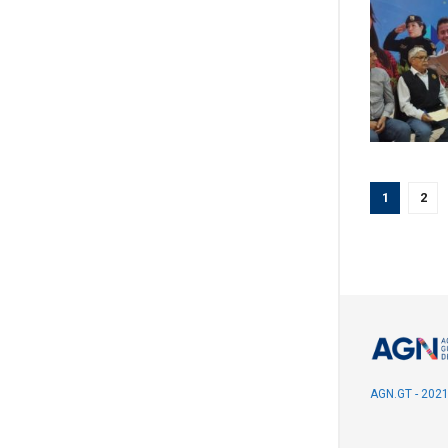
1
2
AGN.GT - 202