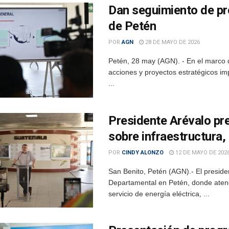
Dan seguimiento de pro
de Petén
POR
AGN
28 DE MAYO DE 2026
Petén, 28 may (AGN). - En el marco 
acciones y proyectos estratégicos imp
...
Presidente Arévalo pr
sobre infraestructura, 
POR
CINDY ALONZO
12 DE MAYO DE 202
San Benito, Petén (AGN).- El presid
Departamental en Petén, donde atendi
servicio de energía eléctrica, ...