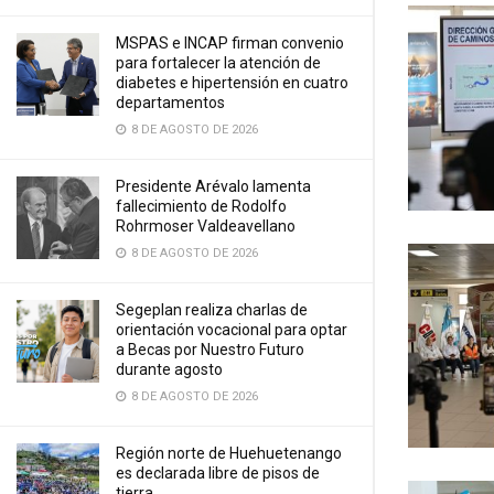
MSPAS e INCAP firman convenio
para fortalecer la atención de
diabetes e hipertensión en cuatro
departamentos
8 DE AGOSTO DE 2026
Presidente Arévalo lamenta
fallecimiento de Rodolfo
Rohrmoser Valdeavellano
8 DE AGOSTO DE 2026
Segeplan realiza charlas de
orientación vocacional para optar
a Becas por Nuestro Futuro
durante agosto
8 DE AGOSTO DE 2026
Región norte de Huehuetenango
es declarada libre de pisos de
tierra