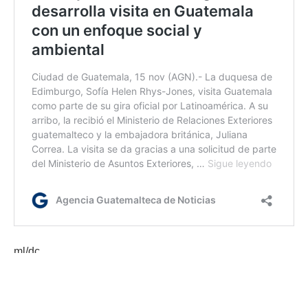
ml/dc
Etiquetas:
Duquesa de Edimburgo
Minex
Presidente Arévalo