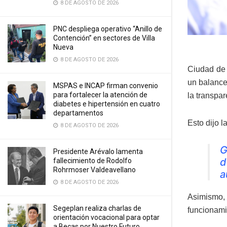
8 DE AGOSTO DE 2026
PNC despliega operativo “Anillo de
Contención” en sectores de Villa
Nueva
8 DE AGOSTO DE 2026
Ciudad de
un balance
MSPAS e INCAP firman convenio
para fortalecer la atención de
la transpar
diabetes e hipertensión en cuatro
departamentos
Esto dijo la
8 DE AGOSTO DE 2026
G
Presidente Arévalo lamenta
d
fallecimiento de Rodolfo
Rohrmoser Valdeavellano
a
8 DE AGOSTO DE 2026
Asimismo, 
Segeplan realiza charlas de
funcionami
orientación vocacional para optar
a Becas por Nuestro Futuro