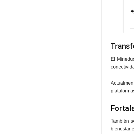

—
Transf
El Mineduc
conectivida
Actualment
plataformas
Fortal
También se
bienestar e