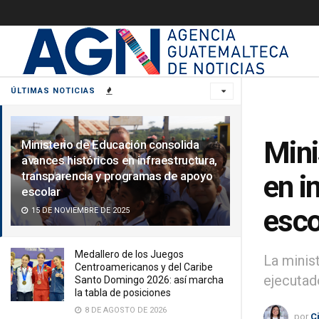
ÚLTIMAS NOTICIAS
Mini
Ministerio de Educación consolida
avances históricos en infraestructura,
transparencia y programas de apoyo
en i
escolar
esco
15 DE NOVIEMBRE DE 2025
Medallero de los Juegos
La minis
Centroamericanos y del Caribe
ejecutad
Santo Domingo 2026: así marcha
la tabla de posiciones
8 DE AGOSTO DE 2026
por
C