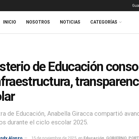
Gua
INICIO
NOSOTROS
NOTICIAS
CATEGORÍAS
sterio de Educación conso
nfraestructura, transparen
lar
tra de Educación, Anabella Giracca compartió ava
os durante el ciclo escolar 2025.
indy Alonzo
15 de noviembre de 2025
en
Educación
,
GOBIERNO
,
POR