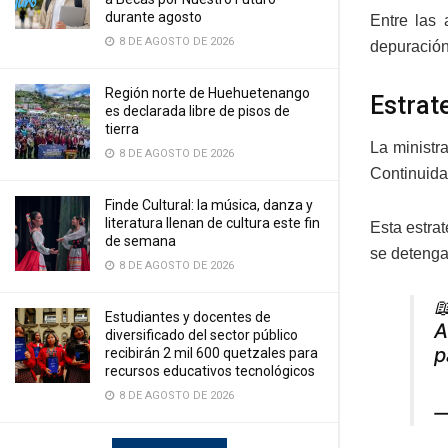
durante agosto
Entre las 
8 DE AGOSTO DE 2026
depuración
Región norte de Huehuetenango
Estrat
es declarada libre de pisos de
tierra
La ministr
8 DE AGOSTO DE 2026
Continuida
Finde Cultural: la música, danza y
literatura llenan de cultura este fin
Esta estra
de semana
se detenga 
8 DE AGOSTO DE 2026

Estudiantes y docentes de
A
diversificado del sector público
p
recibirán 2 mil 600 quetzales para
recursos educativos tecnológicos
8 DE AGOSTO DE 2026
—