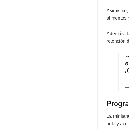
Asimismo, 
alimentos 
Además, l
retención 

e
¡
—
Progra
La ministr
aula y acer