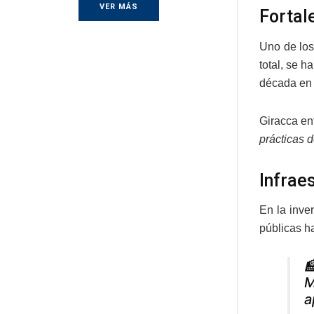
VER MÁS
Fortal
Uno de los
total, se 
década en 
Giracca en
prácticas 
Infrae
En la inve
públicas h

M
a