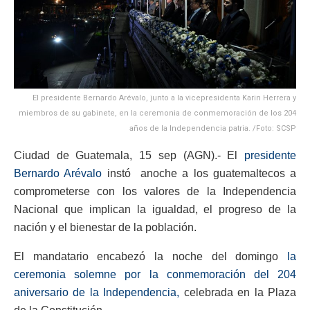
El presidente Bernardo Arévalo, junto a la vicepresidenta Karin Herrera y
miembros de su gabinete, en la ceremonia de conmemoración de los 204
años de la Independencia patria. /Foto: SCSP
Ciudad de Guatemala, 15 sep (AGN).- El
presidente
Bernardo Arévalo
instó anoche a los guatemaltecos a
comprometerse con los valores de la Independencia
Nacional que implican la igualdad, el progreso de la
nación y el bienestar de la población.
El mandatario encabezó la noche del domingo
la
ceremonia solemne por la conmemoración del 204
aniversario de la Independencia,
celebrada en la Plaza