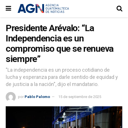
Presidente Arévalo: “La
Independencia es un
compromiso que se renueva
siempre”
"La independencia es un proceso cotidiano de
lucha y esperanza para darle sentido de equidad y
de justicia a la nación", dijo el mandatario.
por
Pablo Palomo
15 de septiembre de 2025