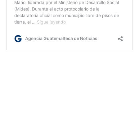
lr/dc/dm
Etiquetas:
Ch'orti'
preservación de idiomas