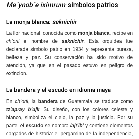
Me´ynob´e iximrum
-símbolos patrios
La monja blanca:
saknichir
La flor nacional, conocida como
monja blanca
, recibe en
ch’orti
el nombre de
saknichir
. Esta orquídea fue
declarada símbolo patrio en 1934 y representa pureza,
belleza y paz. Su conservación ha sido motivo de
atención, ya que en el pasado estuvo en peligro de
extinción.
La bandera y el escudo en idioma maya
En
ch’orti
, la
bandera
de Guatemala se traduce como
tz’apray b’ujk
. Su diseño, con los colores celeste y
blanco, simboliza el cielo, la paz y la justicia. Por su
parte, el
escudo
se nombra
lajt’ib’
y contiene elementos
cargados de historia: el pergamino de la independencia,