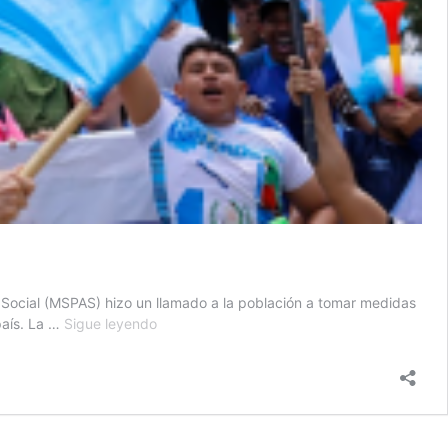
 Social (MSPAS) hizo un llamado a la población a tomar medidas
Recomendaciones
país. La …
Sigue leyendo
para
celebrar
las
fiestas
patrias