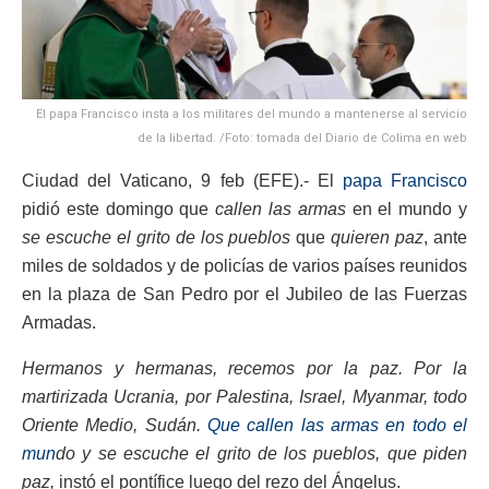
El papa Francisco insta a los militares del mundo a mantenerse al servicio
de la libertad. /Foto: tomada del Diario de Colima en web
Ciudad del Vaticano, 9 feb (EFE).- El
papa Francisco
pidió este domingo que
callen las armas
en el mundo y
se escuche el grito de los pueblos
que
quieren paz
, ante
miles de soldados y de policías de varios países reunidos
en la plaza de San Pedro por el Jubileo de las Fuerzas
Armadas.
Hermanos y hermanas, recemos por la paz. Por la
martirizada Ucrania, por Palestina, Israel, Myanmar, todo
Oriente Medio, Sudán.
Que callen las armas en todo el
mun
do y se escuche el grito de los pueblos, que piden
paz,
instó el pontífice luego del rezo del Ángelus.