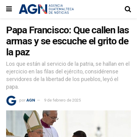
Papa Francisco: Que callen las
armas y se escuche el grito de
la paz
Los que están al servicio de la patria, se hallan en el
ejercicio en las filas del ejército, considérense
servidores de la libertad de los pueblos, leyó el
papa.
por
AGN
9 de febrero de 2025