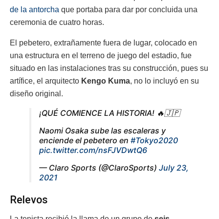
de la antorcha
que portaba para dar por concluida una
ceremonia de cuatro horas.
El pebetero, extrañamente fuera de lugar, colocado en
una estructura en el terreno de juego del estadio, fue
situado en las instalaciones tras su construcción, pues su
artífice, el arquitecto
Kengo Kuma
, no lo incluyó en su
diseño original.
¡QUÉ COMIENCE LA HISTORIA! 🔥🇯🇵
Naomi Osaka sube las escaleras y
enciende el pebetero en
#Tokyo2020
pic.twitter.com/nsFJVDwtQ6
— Claro Sports (@ClaroSports)
July 23,
2021
Relevos
La tenista recibió la llama de un grupo de
seis