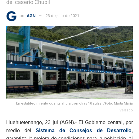
del caserío Chupil
por
AGN
23 de julio de 2021
En establecimiento cuenta ahora con otras 10 aulas. /Foto: Marta María
Velasco
Huehuetenango, 23 jul (AGN).- El Gobierno central, por
medio del
Sistema de Consejos de Desarrollo
,
garantiza la mejora de condiciones para la población, al