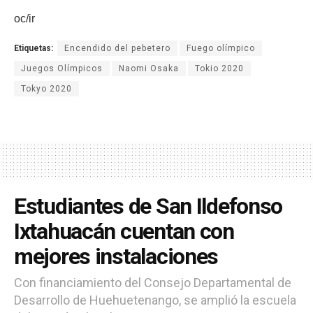
oc/ir
Etiquetas:
Encendido del pebetero
Fuego olímpico
Juegos Olímpicos
Naomi Osaka
Tokio 2020
Tokyo 2020
Estudiantes de San Ildefonso
Ixtahuacán cuentan con
mejores instalaciones
Con financiamiento del Consejo Departamental de
Desarrollo de Huehuetenango, se amplió la escuela