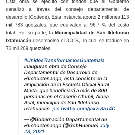
Esta obra se ejecutó con fondos que el Gobierno
canalizó a través del consejo departamental de
desarrollo (Codede). Esta instancia aportó 2 millones 113
mil 783 quetzales, que equivalen al 96.7 % del costo
total. Por su parte, la
Municipalidad de San Ildefonso
Ixtahuacán
desembolsó el 3.3 %, lo cual se traduce en
72 mil 209 quetzales.
#UnidosTransformamosGuatemala
Inauguran obra de Consejo
Departamental de Desarrollo de
Huehuetenango, esta consiste en la
ampliación de la Escuela Oficial Rural
Mixta, que beneficiará a más de 800
personas en el Caserío Chupil, Aldea
Acal, municipio de San Ildefonso
Ixtahuacán.
pic.twitter.com/jaxzr35T4C
— @Gobernación Departamental de
Huehuetenango (@GobHuehue)
July
23, 2021