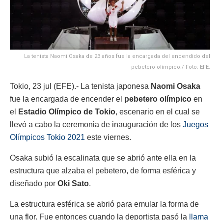
La tenista Naomi Osaka de 23 años fue la encargada del encendido del
pebetero olímpico./ Foto: EFE.
Tokio, 23 jul (EFE).- La tenista japonesa
Naomi Osaka
fue la encargada de encender el
pebetero olímpico
en
el
Estadio Olímpico de Tokio
, escenario en el cual se
llevó a cabo la ceremonia de inauguración de los
Juegos
Olímpicos Tokio 2021
este viernes.
Osaka subió la escalinata que se abrió ante ella en la
estructura que alzaba el pebetero, de forma esférica y
diseñado por
Oki Sato
.
La estructura esférica se abrió para emular la forma de
una flor. Fue entonces cuando la deportista pasó la
llama