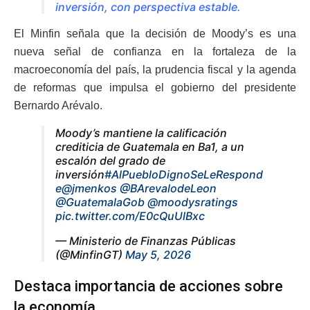
inversión, con perspectiva estable.
El Minfin señala que la decisión de Moody’s es una
nueva señal de confianza en la fortaleza de la
macroeconomía del país, la prudencia fiscal y la agenda
de reformas que impulsa el gobierno del presidente
Bernardo Arévalo.
Moody’s mantiene la calificación
crediticia de Guatemala en Ba1, a un
escalón del grado de
inversión
#AlPuebloDignoSeLeRespond
e
@jmenkos
@BArevalodeLeon
@GuatemalaGob
@moodysratings
pic.twitter.com/E0cQuUlBxc
— Ministerio de Finanzas Públicas
(@MinfinGT)
May 5, 2026
Destaca importancia de acciones sobre
la economía