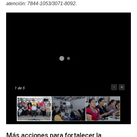
atención: 7844-1053/3071-8092.
-
+
1
de 5
Más acciones para fortalecer la