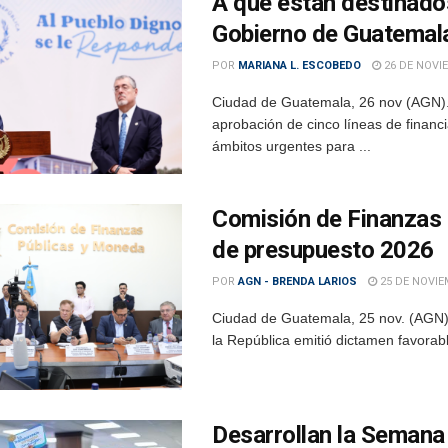
A qué están destinados
Gobierno de Guatemal
POR
MARIANA L. ESCOBEDO
26 DE NOVI
Ciudad de Guatemala, 26 nov (AGN).-
aprobación de cinco líneas de financ
ámbitos urgentes para ...
Comisión de Finanzas 
de presupuesto 2026
POR
AGN - BRENDA LARIOS
25 DE NOVIE
Ciudad de Guatemala, 25 nov. (AGN)
la República emitió dictamen favorab
Desarrollan la Semana 