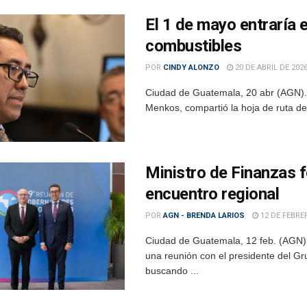
El 1 de mayo entraría e
combustibles
POR
CINDY ALONZO
20 DE ABRIL DE 202
Ciudad de Guatemala, 20 abr (AGN).–
Menkos, compartió la hoja de ruta de 
Ministro de Finanzas f
encuentro regional
POR
AGN - BRENDA LARIOS
12 DE FEBRE
Ciudad de Guatemala, 12 feb. (AGN).
una reunión con el presidente del G
buscando ...