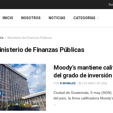
Gu
INICIO
NOSOTROS
NOTICIAS
CATEGORÍAS
eta
Ministerio de Finanzas Públicas
nisterio de Finanzas Públicas
Moody’s mantiene cali
del grado de inversión
POR
R MORALES
5 DE MAYO DE 2026
Ciudad de Guatemala, 5 may (AGN). 
del país, la firma calificadora Moody
...