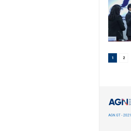
1
2
AGN.GT - 202