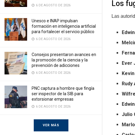
Los fu
6 DE AGOSTO DE 2026
Las autori
Unesco e INAP impulsan
formación en inteligencia artificial
para fortalecer el servicio público
Edwin
6 DE AGOSTO DE 2026
Melci
Ferna
Consejos presentaron avances en
la promoción de la ciencia y la
Ever 
prevención de adicciones
Kevin
6 DE AGOSTO DE 2026
Rudy 
PNC captura a hombre que fingía
Wilfr
ser inspector de la SIB para
extorsionar empresas
Edwin
6 DE AGOSTO DE 2026
Julio
Marlo
VER MÁS
Carlo