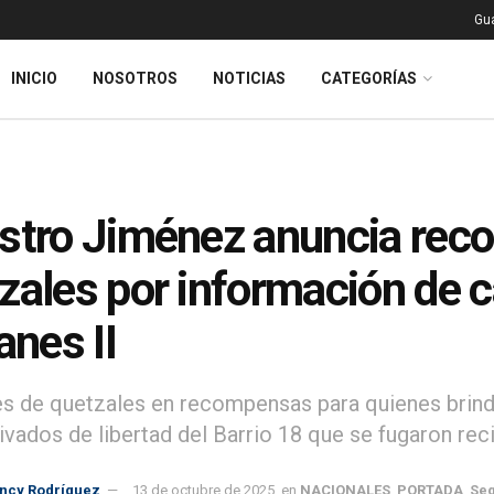
Gu
INICIO
NOSOTROS
NOTICIAS
CATEGORÍAS
stro Jiménez anuncia rec
zales por información de 
anes II
es de quetzales en recompensas para quienes brind
ivados de libertad del Barrio 18 que se fugaron rec
incy Rodríguez
13 de octubre de 2025
en
NACIONALES
,
PORTADA
,
Seg