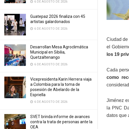
6 DE AGOSTO DE 2026
Guatepaz 2026 finaliza con 45
artistas galardonados
6 DE AGOSTO DE 2026
Ciudad de 
el Gobiern
Desarrollan Mesa Agroclimática
Municipal en Sibilia,
los 19 pri
Quetzaltenango
6 DE AGOSTO DE 2026
Cada perso
como rec
Vicepresidenta Karin Herrera viaja
a Colombia para la toma de
considera
posesión de Abelardo de la
Espriella
Jiménez ex
6 DE AGOSTO DE 2026
la PNC Da
datos que 
SVET brinda informe de avances
contra la trata de personas ante la
OEA