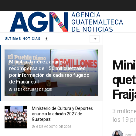
ÚLTIMAS NOTICIAS
Mini
Ministro Jiménez anuncia
recompensa de 150 mil quetzales
por información de cada reo fugado
quet
de Fraijanes II
Fraij
13 DE OCTUBRE DE 2025
Ministerio de Cultura y Deportes
3 millon
anuncia la edición 2027 de
los 19 pr
Guatepaz
6 DE AGOSTO DE 2026
por
L