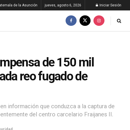
atemala de la Asunción
jueves, agosto 6, 2026
Iniciar Sesión
ompensa de 150 mil
cada reo fugado de
en información que conduzca a la captura de
ientemente del centro carcelario Fraijanes II.
uridad