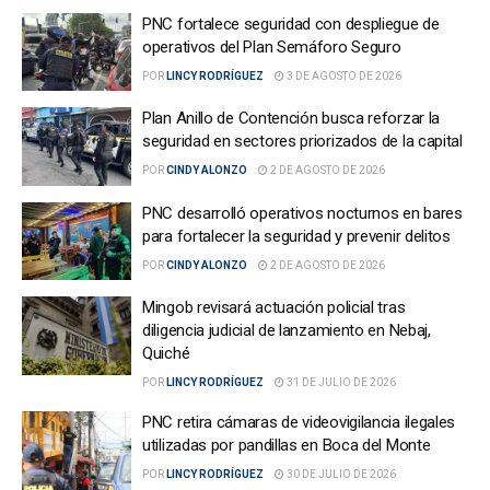
PNC fortalece seguridad con despliegue de
operativos del Plan Semáforo Seguro
POR
LINCY RODRÍGUEZ
3 DE AGOSTO DE 2026
Plan Anillo de Contención busca reforzar la
seguridad en sectores priorizados de la capital
POR
CINDY ALONZO
2 DE AGOSTO DE 2026
PNC desarrolló operativos nocturnos en bares
para fortalecer la seguridad y prevenir delitos
POR
CINDY ALONZO
2 DE AGOSTO DE 2026
Mingob revisará actuación policial tras
diligencia judicial de lanzamiento en Nebaj,
Quiché
POR
LINCY RODRÍGUEZ
31 DE JULIO DE 2026
PNC retira cámaras de videovigilancia ilegales
utilizadas por pandillas en Boca del Monte
POR
LINCY RODRÍGUEZ
30 DE JULIO DE 2026