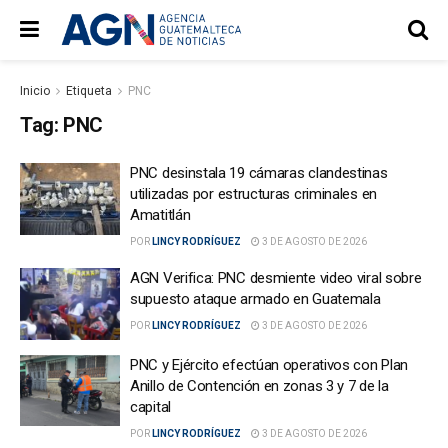
Inicio
Etiqueta
PNC
Tag:
PNC
PNC desinstala 19 cámaras clandestinas
utilizadas por estructuras criminales en
Amatitlán
POR
LINCY RODRÍGUEZ
3 DE AGOSTO DE 2026
AGN Verifica: PNC desmiente video viral sobre
supuesto ataque armado en Guatemala
POR
LINCY RODRÍGUEZ
3 DE AGOSTO DE 2026
PNC y Ejército efectúan operativos con Plan
Anillo de Contención en zonas 3 y 7 de la
capital
POR
LINCY RODRÍGUEZ
3 DE AGOSTO DE 2026