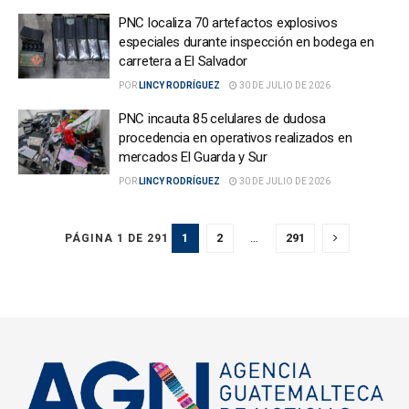
PNC localiza 70 artefactos explosivos
especiales durante inspección en bodega en
carretera a El Salvador
POR
LINCY RODRÍGUEZ
30 DE JULIO DE 2026
PNC incauta 85 celulares de dudosa
procedencia en operativos realizados en
mercados El Guarda y Sur
POR
LINCY RODRÍGUEZ
30 DE JULIO DE 2026
1
2
…
291
PÁGINA 1 DE 291