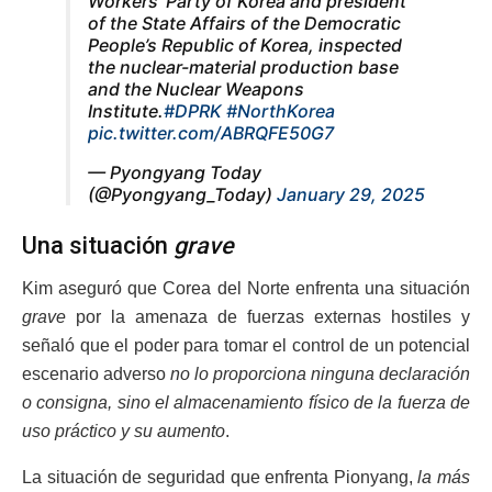
Workers’ Party of Korea and president
of the State Affairs of the Democratic
People’s Republic of Korea, inspected
the nuclear-material production base
and the Nuclear Weapons
Institute.
#DPRK
#NorthKorea
pic.twitter.com/ABRQFE50G7
— Pyongyang Today
(@Pyongyang_Today)
January 29, 2025
Una situación
grave
Kim aseguró que Corea del Norte enfrenta una situación
grave
por la amenaza de fuerzas externas hostiles y
señaló que el poder para tomar el control de un potencial
escenario adverso
no lo proporciona ninguna declaración
o consigna, sino el almacenamiento físico de la fuerza de
uso práctico y su aumento
.
La situación de seguridad que enfrenta Pionyang,
la más