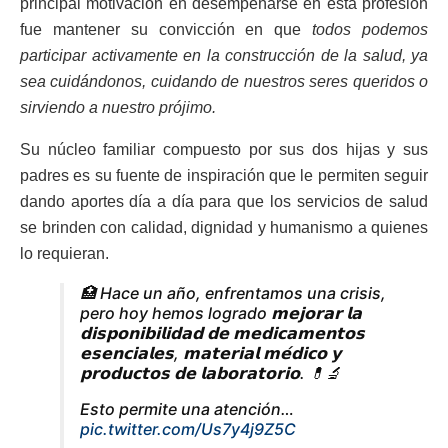
principal motivación en desempeñarse en esta profesión
fue mantener su convicción en que
todos podemos
participar activamente en la construcción de la salud, ya
sea cuidándonos, cuidando de nuestros seres queridos o
sirviendo a nuestro prójimo.
Su núcleo familiar compuesto por sus dos hijas y sus
padres es su fuente de inspiración que le permiten seguir
dando aportes día a día para que los servicios de salud
se brinden con calidad, dignidad y humanismo a quienes
lo requieran.
🏥 Hace un año, enfrentamos una crisis,
pero hoy hemos logrado 𝗺𝗲𝗷𝗼𝗿𝗮𝗿 𝗹𝗮
𝗱𝗶𝘀𝗽𝗼𝗻𝗶𝗯𝗶𝗹𝗶𝗱𝗮𝗱 𝗱𝗲 𝗺𝗲𝗱𝗶𝗰𝗮𝗺𝗲𝗻𝘁𝗼𝘀
𝗲𝘀𝗲𝗻𝗰𝗶𝗮𝗹𝗲𝘀, 𝗺𝗮𝘁𝗲𝗿𝗶𝗮𝗹 𝗺𝗲́𝗱𝗶𝗰𝗼 𝘆
𝗽𝗿𝗼𝗱𝘂𝗰𝘁𝗼𝘀 𝗱𝗲 𝗹𝗮𝗯𝗼𝗿𝗮𝘁𝗼𝗿𝗶𝗼. 💊🔬
Esto permite una atención…
pic.twitter.com/Us7y4j9Z5C