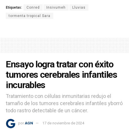
Etiquetas:
Conred
Insivumeh
Lluvias
tormenta tropical Sara
Ensayo logra tratar con éxito
tumores cerebrales infantiles
incurables
Tratamiento con células inmunitarias redujo el
tamaño de los tumores cerebrales infantiles yborró
todo rastro detectable de un cáncer.
por
AGN
17 de noviembre de 2024