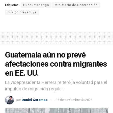
Etiquetas:
Huehuetenango
Ministerio de Gobernación
prisión preventiva
Guatemala aún no prevé
afectaciones contra migrantes
en EE. UU.
La vicepresidenta Herrera reiteró la voluntad para el
impulso de migración regular.
por
Daniel Coromac
14 de noviembre de 2024