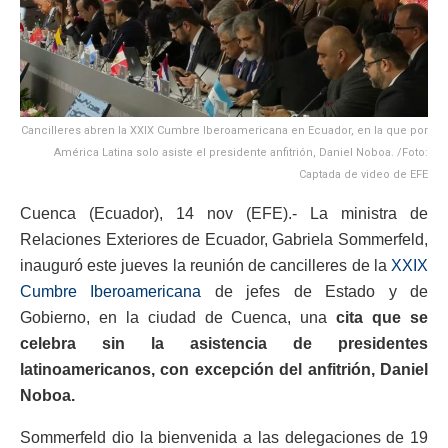
Cancilleres abren la XXIX Cumbre Iberoamericana en Ecuador, en la que por
América Latina solo asiste el presidente anfitrión, Daniel Noboa. /Foto:
Captada de video de EFE
Cuenca (Ecuador), 14 nov (EFE).- La ministra de
Relaciones Exteriores de Ecuador, Gabriela Sommerfeld,
inauguró este jueves la reunión de cancilleres de la
XXIX
Cumbre Iberoamericana
de jefes de Estado y de
Gobierno, en la ciudad de Cuenca, una
cita que se
celebra sin la asistencia de presidentes
latinoamericanos, con excepción del anfitrión, Daniel
Noboa.
Sommerfeld dio la bienvenida a las delegaciones de 19