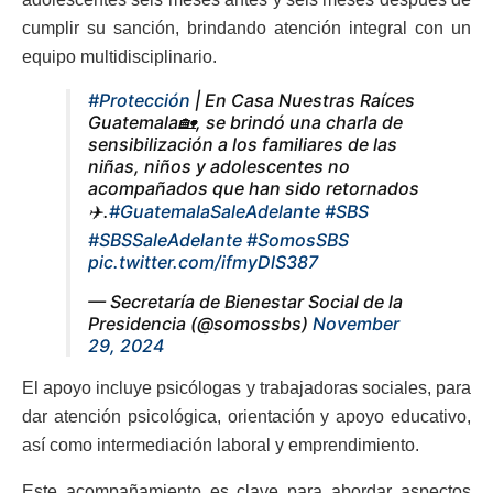
cumplir su sanción, brindando atención integral con un
equipo multidisciplinario.
#Protección
| En Casa Nuestras Raíces
Guatemala🏡, se brindó una charla de
sensibilización a los familiares de las
niñas, niños y adolescentes no
acompañados que han sido retornados
✈️.
#GuatemalaSaleAdelante
#SBS
#SBSSaleAdelante
#SomosSBS
pic.twitter.com/ifmyDlS387
— Secretaría de Bienestar Social de la
Presidencia (@somossbs)
November
29, 2024
El apoyo incluye psicólogas y trabajadoras sociales, para
dar atención psicológica, orientación y apoyo educativo,
así como intermediación laboral y emprendimiento.
Este acompañamiento es clave para abordar aspectos