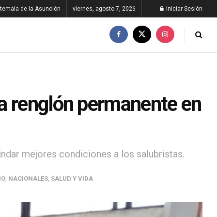
temala de la Asunción
viernes, agosto 7, 2026
Iniciar Sesión
a renglón permanente en
indar mejores condiciones a los salubristas.
NO
,
NACIONALES
,
SALUD Y VIDA