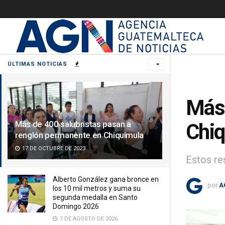
ÚLTIMAS NOTICIAS
Más 
Más de 400 salubristas pasan a
Chiq
renglón permanente en Chiquimula
17 DE OCTUBRE DE 2023
Estos re
Alberto González gana bronce en
por
A
los 10 mil metros y suma su
segunda medalla en Santo
Domingo 2026
7 DE AGOSTO DE 2026