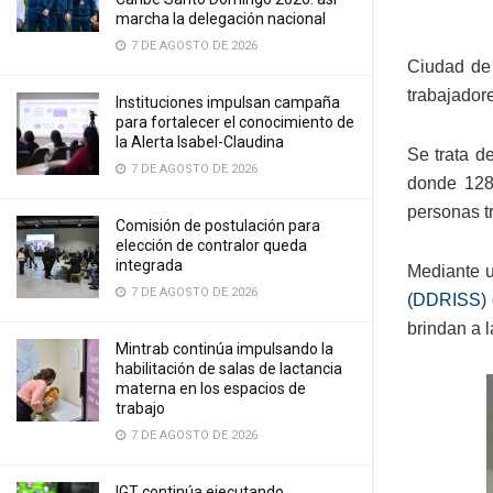
marcha la delegación nacional
7 DE AGOSTO DE 2026
Ciudad de 
trabajador
Instituciones impulsan campaña
para fortalecer el conocimiento de
la Alerta Isabel-Claudina
Se trata d
7 DE AGOSTO DE 2026
donde 128
personas t
Comisión de postulación para
elección de contralor queda
integrada
Mediante u
7 DE AGOSTO DE 2026
(DDRISS)
brindan a 
Mintrab continúa impulsando la
habilitación de salas de lactancia
materna en los espacios de
trabajo
7 DE AGOSTO DE 2026
IGT continúa ejecutando