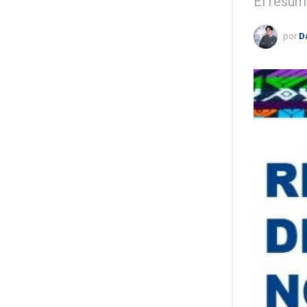
El resum
por
D