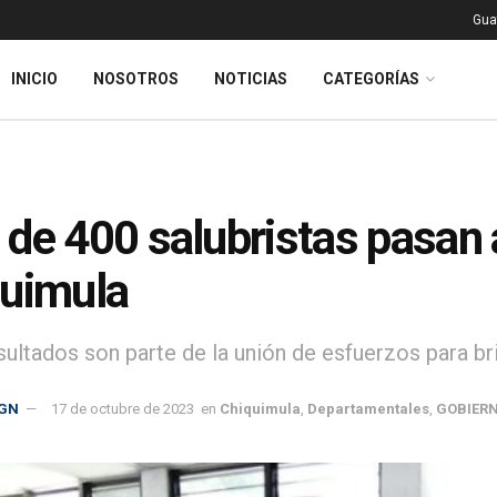
Gua
INICIO
NOSOTROS
NOTICIAS
CATEGORÍAS
de 400 salubristas pasan 
uimula
sultados son parte de la unión de esfuerzos para br
GN
17 de octubre de 2023
en
Chiquimula
,
Departamentales
,
GOBIER