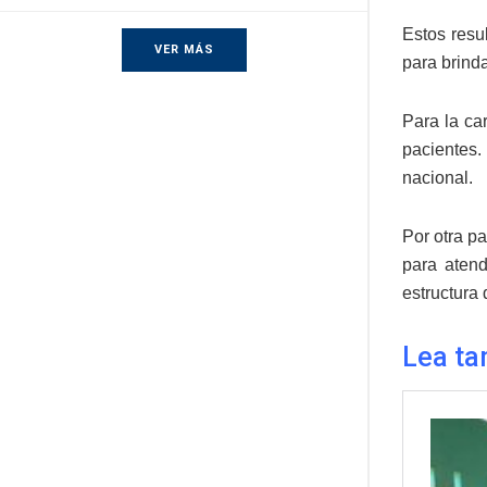
Estos resu
VER MÁS
para brind
Para la ca
pacientes. 
nacional.
Por otra p
para atend
estructura
Lea ta