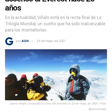
años
En la actualidad, Viñals está en la recta final de La
Trilogía Mundial, un sueño que ha sido inalcanzable
para los montañistas.
por
AGN
24 de mayo de 2021
Jaime Viñals conquistó la cima del Everest un 23 de mayo de 2001./ Foto:
@jaimevinals.