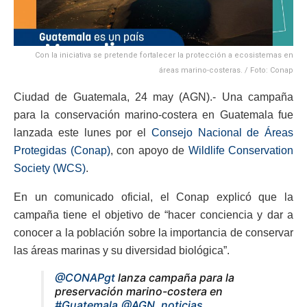
Con la iniciativa se pretende fortalecer la protección a ecosistemas en
áreas marino-costeras. / Foto: Conap
Ciudad de Guatemala, 24 may (AGN).- Una campaña
para la conservación marino-costera en Guatemala fue
lanzada este lunes por el
Consejo Nacional de Áreas
Protegidas (Conap)
, con apoyo de
Wildlife Conservation
Society (WCS)
.
En un comunicado oficial, el Conap explicó que la
campaña tiene el objetivo de “hacer conciencia y dar a
conocer a la población sobre la importancia de conservar
las áreas marinas y su diversidad biológica”.
@CONAPgt
lanza campaña para la
preservación marino-costera en
#Guatemala
.
@AGN_noticias