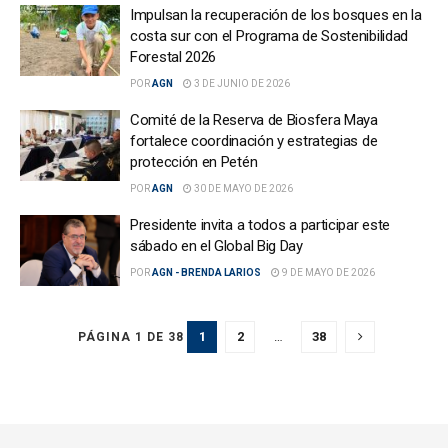
Impulsan la recuperación de los bosques en la
costa sur con el Programa de Sostenibilidad
Forestal 2026
POR
AGN
3 DE JUNIO DE 2026
Comité de la Reserva de Biosfera Maya
fortalece coordinación y estrategias de
protección en Petén
POR
AGN
30 DE MAYO DE 2026
Presidente invita a todos a participar este
sábado en el Global Big Day
POR
AGN - BRENDA LARIOS
9 DE MAYO DE 2026
1
2
…
38
PÁGINA 1 DE 38