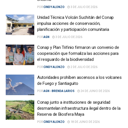
POR
CINDY ALONZO
3 DE JULIO DE 2026
Unidad Técnica Volcán Suchitán del Conap
impulsa acciones de conservación,
planificación y participación comunitaria
POR
AGN
3 DE JULIO DE 2026
Conap y Plan Trifinio firmaron un convenio de
cooperación que formaliza las acciones para
el resguardo de la biodiversidad
POR
CINDY ALONZO
2 DE JULIO DE 2026
Autoridades prohíben ascensos a los volcanes
de Fuego y Santiaguito
POR
AGN - BRENDA LARIOS
24 DE JUNIO DE 2026
Conap junto a instituciones de seguridad
desmantelan infraestructura ilegal dentro de la
Reserva de Biosfera Maya
POR
CINDY ALONZO
18 DE JUNIO DE 2026