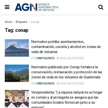
Inicio
Etiqueta
conap
Tag:
conap
Normativo prohíbe asentamientos,
contaminación, cacería y alcohol en zonas de
veda de volcanes
POR
CINDY ALONZO
18 DE JULIO DE 2026
Normativo publicado por Conap fortalece la
conservación, restauración y protección de las
zonas de veda en los volcanes de Guatemala
POR
CINDY ALONZO
16 DE JULIO DE 2026
Vicepresidenta: “La riqueza natural es un hogar
en común y al protegerla se asegura que las
comunidades locales florezcan junto a su
entorno”