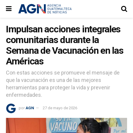
Impulsan acciones integrales
comunitarias durante la
Semana de Vacunación en las
Américas
Con estas acciones se promueve el mensaje de
que la vacunación es una de las mejores
herramientas para proteger la vida y prevenir
enfermedades.
por
AGN
27 de mayo de 2026