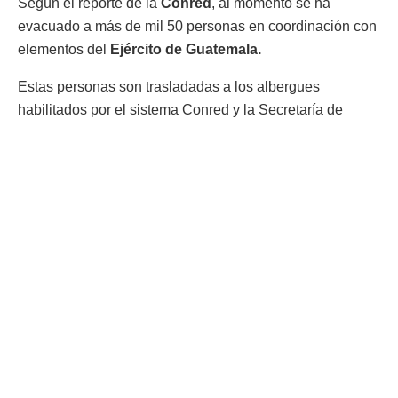
Según el reporte de la
Conred
, al momento se ha
evacuado a más de mil 50 personas en coordinación con
elementos del
Ejército de Guatemala.
Estas personas son trasladadas a los albergues
habilitados por el sistema Conred y la Secretaría de
Obras Sociales de la Esposa del Presidente (SOSEP).
Asimismo, fueron trasladadas al albergue ubicado en el
Polideportivo Municipal de Santa Lucía Cotzumalguapa,
departamento de Escuintla, con el apoyo de buses del
Instituto del Cambio Climático (ICC) y municipalidad.
El reporte de la Conred detalla que al momento han sido
evacuados:
Morelia 526
Panimaché I 245
Panimaché II 157