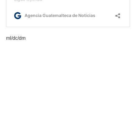
ml/dc/dm
Etiquetas:
CIVS
Fopavi
subsidios para vivienda
vivienda digna
AGN.GT - 2021