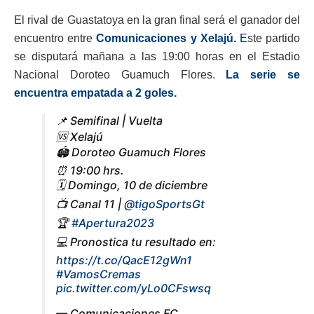
El rival de Guastatoya en la gran final será el ganador del
encuentro entre
Comunicaciones y Xelajú.
E
ste partido
se disputará mañana a las 19:00 horas en el Estadio
Nacional Doroteo Guamuch Flores.
La serie se
encuentra empatada a 2 goles.
📌 Semifinal | Vuelta
🆚 Xelajú
🏟 Doroteo Guamuch Flores
⏰ 19:00 hrs.
🗓 Domingo, 10 de diciembre
📺 Canal 11 |
@tigoSportsGt
🏆
#Apertura2023
💻 Pronostica tu resultado en:
https://t.co/QacE12gWn1
#VamosCremas
pic.twitter.com/yLo0CFswsq
— Comunicaciones FC