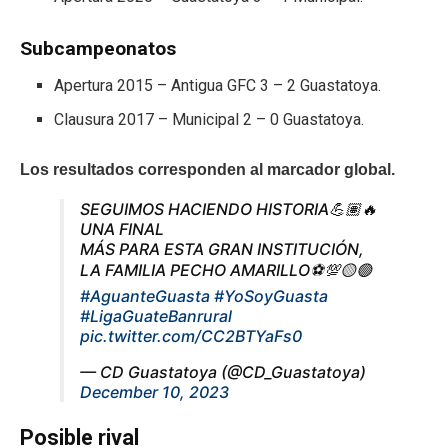
Subcampeonatos
Apertura 2015 – Antigua GFC 3 – 2 Guastatoya.
Clausura 2017 – Municipal 2 – 0 Guastatoya.
Los resultados corresponden al marcador global.
SEGUIMOS HACIENDO HISTORIA💪🏽🔥
UNA FINAL
MÁS PARA ESTA GRAN INSTITUCIÓN,
LA FAMILIA PECHO AMARILLO⚽️💯🟡🟢
#AguanteGuasta
#YoSoyGuasta
#LigaGuateBanrural
pic.twitter.com/CC2BTYaFs0
— CD Guastatoya (@CD_Guastatoya)
December 10, 2023
Posible rival