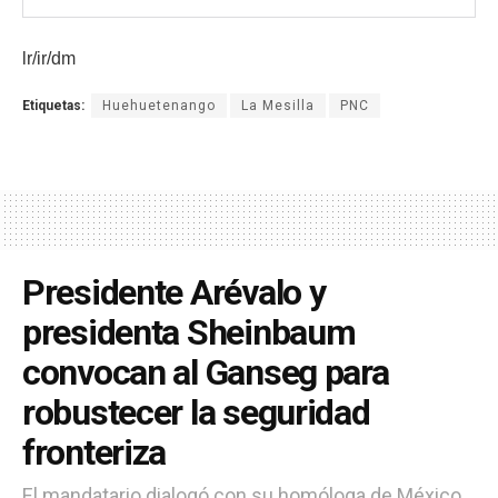
lr/ir/dm
Etiquetas:
Huehuetenango
La Mesilla
PNC
Presidente Arévalo y
presidenta Sheinbaum
convocan al Ganseg para
robustecer la seguridad
fronteriza
El mandatario dialogó con su homóloga de México