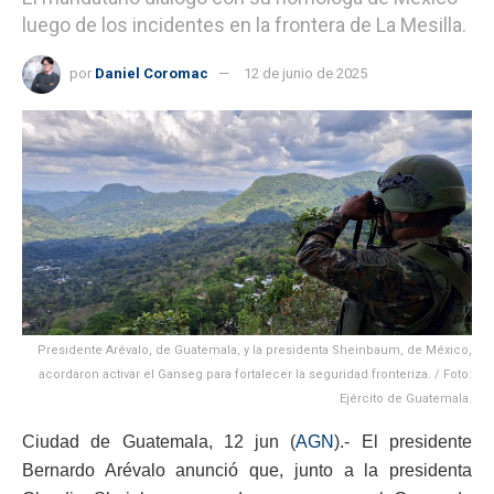
luego de los incidentes en la frontera de La Mesilla.
por
Daniel Coromac
12 de junio de 2025
Presidente Arévalo, de Guatemala, y la presidenta Sheinbaum, de México,
acordaron activar el Ganseg para fortalecer la seguridad fronteriza. / Foto:
Ejército de Guatemala.
Ciudad de Guatemala, 12 jun (
AGN
).- El presidente
Bernardo Arévalo anunció que, junto a la presidenta