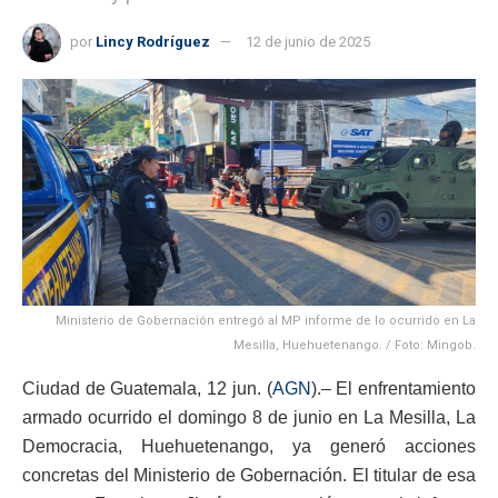
por
Lincy Rodríguez
12 de junio de 2025
Ministerio de Gobernación entregó al MP informe de lo ocurrido en La
Mesilla, Huehuetenango. / Foto: Mingob.
Ciudad de Guatemala, 12 jun. (
AGN
).– El enfrentamiento
armado ocurrido el domingo 8 de junio en La Mesilla, La
Democracia, Huehuetenango, ya generó acciones
concretas del Ministerio de Gobernación. El titular de esa