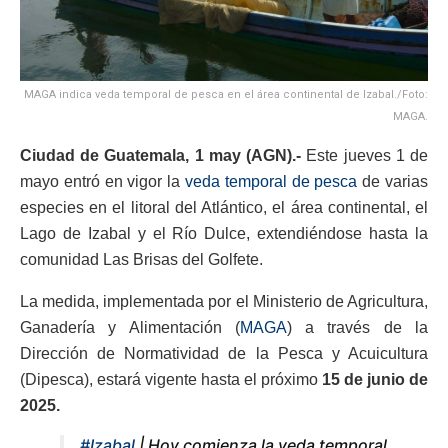
MAGA indica veda temporal de pesca en el área continental de Izabal./Foto:
MAGA.
Ciudad de Guatemala, 1 may (AGN).-
Este jueves 1 de
mayo entró en vigor la
veda temporal de pesca
de varias
especies en el litoral del Atlántico, el área continental, el
Lago de Izabal y el Río Dulce, extendiéndose hasta la
comunidad Las Brisas del Golfete.
La medida, implementada por el Ministerio de Agricultura,
Ganadería y Alimentación (
MAGA
) a través de la
Dirección de Normatividad de la Pesca y Acuicultura
(Dipesca), estará vigente hasta el próximo
15 de junio de
2025.
#Izabal
| Hoy comienza la veda temporal