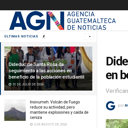
ÚLTIMAS NOTICIAS
Dide
Dideduc de Santa Rosa da
seguimiento a las acciones en
en b
beneficio de la población estudiantil
31 DE JULIO DE 2024
Verifica
Insivumeh: Volcán de Fuego
por
A
reduce su actividad, pero
mantiene explosiones y caída de
ceniza
6 DE AGOSTO DE 2026