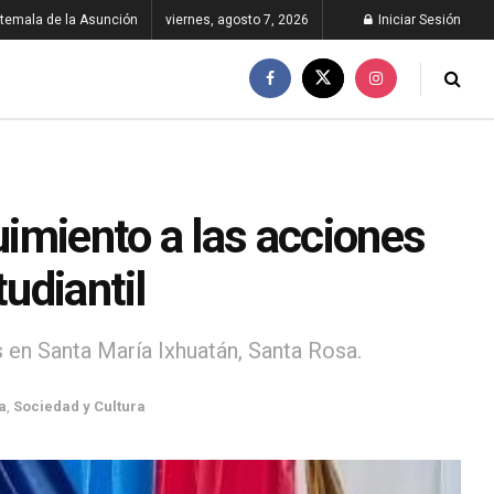
temala de la Asunción
viernes, agosto 7, 2026
Iniciar Sesión
imiento a las acciones
tudiantil
en Santa María Ixhuatán, Santa Rosa.
a
,
Sociedad y Cultura