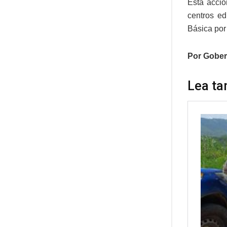
Esta acció
centros ed
Básica por
Por Gober
Lea ta