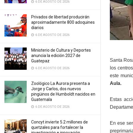
6 DE AGOSTO DE 2026
Privados de libertad producirán
aproximadamente 800 adoquines
diarios
6 DE AGOSTO DE 2026
Ministerio de Cultura y Deportes
anuncia la edición 2027 de
Santa Rosa
Guatepaz
los centro
6 DE AGOSTO DE 2026
este munic
Aula.
Zoológico La Aurora presenta a
Jorge y Carlos, dos nuevos
pingüinos de Humboldt nacidos en
Estas acc
Guatemala
Departamen
6 DE AGOSTO DE 2026
Concyt invierte 5.2 millones de
En ese sen
quetzales para fortalecer la
preprimaria
investigación e innovación