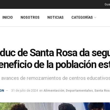
Gua
INICIO
NOSOTROS
NOTICIAS
CATEGORÍAS
duc de Santa Rosa da segu
eneficio de la población es
n avances de remozamientos de centros educativos 
GN
31 de julio de 2024
en
Alimentación
,
Departamentales
,
Santa Ros