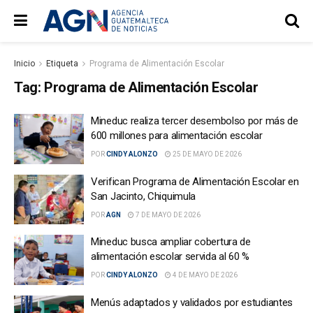
Inicio
Etiqueta
Programa de Alimentación Escolar
Tag:
Programa de Alimentación Escolar
Mineduc realiza tercer desembolso por más de
600 millones para alimentación escolar
POR
CINDY ALONZO
25 DE MAYO DE 2026
Verifican Programa de Alimentación Escolar en
San Jacinto, Chiquimula
POR
AGN
7 DE MAYO DE 2026
Mineduc busca ampliar cobertura de
alimentación escolar servida al 60 %
POR
CINDY ALONZO
4 DE MAYO DE 2026
Menús adaptados y validados por estudiantes