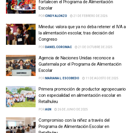
fortalecen el Programa de Alimentación
Escolar
POR
CINDY ALONZO
21 DE FEBRERO DE 2026
Mineduc valora que ya no deba retener el IVA a
la alimentación escolar, tras decisión del
Congreso
POR
DANIEL COROMAC
21 DE OCTUBRE DE 2025
Agencia de Naciones Unidas reconoce a
Guatemala por el Programa de Alimentación
Escolar
POR
MARIANA L. ESCOBEDO
11 DE AGOSTO DE 2025
Primera promoción de productor agropecuario
con especialidad en alimentación escolar en
Retalhuleu
POR
AGN
26 DE JUNIO DE 2025
Compromiso con la niñez a través del
Programa de Alimentación Escolar en
Retalhuleu