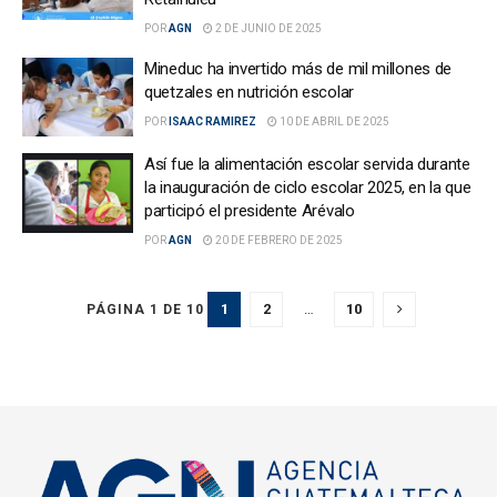
POR
AGN
2 DE JUNIO DE 2025
Mineduc ha invertido más de mil millones de
quetzales en nutrición escolar
POR
ISAAC RAMIREZ
10 DE ABRIL DE 2025
Así fue la alimentación escolar servida durante
la inauguración de ciclo escolar 2025, en la que
participó el presidente Arévalo
POR
AGN
20 DE FEBRERO DE 2025
1
2
…
10
PÁGINA 1 DE 10