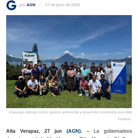
por
AGN
27 de junio de 2026
Impulsan diálogo sobre gestión ambiental y desarrollo sostenible para Alta
Verapaz.
Alta Verapaz, 27 jun
(AGN).
–
La g
obernadora