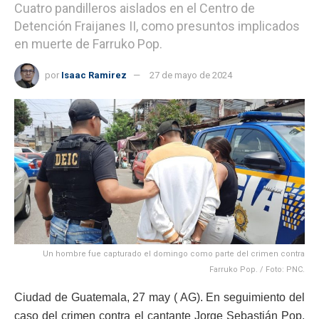
Cuatro pandilleros aislados en el Centro de
Detención Fraijanes II, como presuntos implicados
en muerte de Farruko Pop.
por
Isaac Ramirez
27 de mayo de 2024
Un hombre fue capturado el domingo como parte del crimen contra
Farruko Pop. / Foto: PNC.
Ciudad de Guatemala, 27 may ( AG). En seguimiento del
caso del crimen contra el cantante Jorge Sebastián Pop,