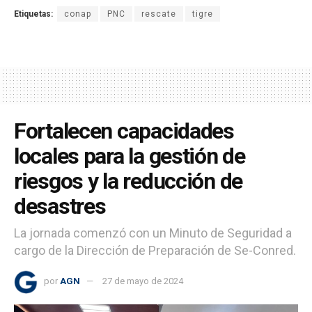
Etiquetas:
conap
PNC
rescate
tigre
Fortalecen capacidades
locales para la gestión de
riesgos y la reducción de
desastres
La jornada comenzó con un Minuto de Seguridad a
cargo de la Dirección de Preparación de Se-Conred.
por
AGN
27 de mayo de 2024